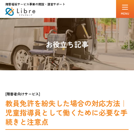
障害福祉サービス事業の開設・運営サポート
MENU
メインメニュー
トップページ
事務所案内
お役立ち記事
代表紹介
スタッフ一覧
お客様インタビュー
解決事例
よくある質問
お知らせ
無料相談・お問合せ
[障害者向けサービス]
教員免許を紛失した場合の対応方法｜
はじめての方へ
よくある質問
児童指導員として働くために必要な手
無料相談について
続きと注意点
お役立ち情報