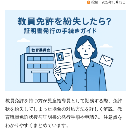
投稿：2025年10月13日
お役立ち記事
開業ガイド
サービス（開業支援）
就労継続支援A型・B型
就労移行支援
児童発達支援／放課後等デイサービス
共同生活援助（グループホーム）
居宅介護／重度訪問介護／同行援護／行動援護
サービス（顧問サービス）
はなまるライセンス（月１回の定期面談／チャット
時相談対応／指定に関する変更届／加算算定／処遇
教員免許を持つ方が児童指導員として勤務する際、免許
加算／実地指導対策など）
状を紛失してしまった場合の対応方法を詳しく解説。教
処遇改善加算メンテナンス（新規算定開始／毎年の
手続き・実績報告手続き）
育職員免許状授与証明書の発行手順や申請先、注意点を
指定基準健康診断（模擬的な運営指導）
わかりやすくまとめています。
はなまるワークライフ（労務管理に関する相談対応