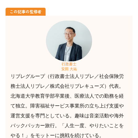
退社・社会保険手続／給与計算／就業規則作成／雇
関する助成金）
この記事の監修者
はなまるレセプト（国保連請求事務代行／レセプト
事務代行 ）
その他サービス一覧
プライバシーポリシー
行政書士
コンテンツポリシー・免責事項
安田 大祐
リブレグループ（行政書士法人リブレ／社会保険労
務士法人リブレ／株式会社リブレキューズ）代表。
北海道大学教育学部卒業後、医療法人での勤務を経
て独立。障害福祉サービス事業所の立ち上げ支援や
運営支援を専門としている。趣味は音楽活動や海外
バックパッカー旅行。「人生一度、やりたいことを
やる！」をモットーに挑戦を続けている。