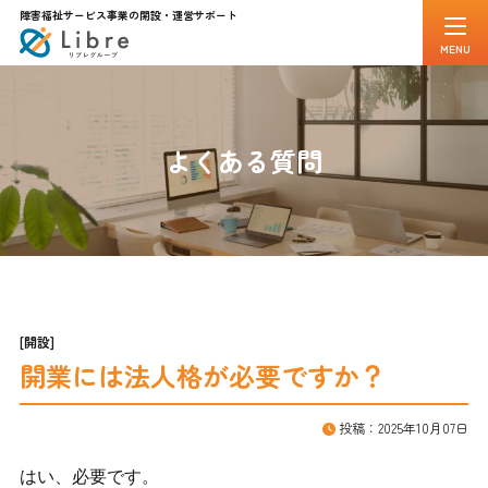
障害福祉サービス事業の開設・運営サポート
MENU
メインメニュー
トップページ
事務所案内
よくある質問
代表紹介
スタッフ一覧
お客様インタビュー
解決事例
よくある質問
お知らせ
無料相談・お問合せ
[開設]
開業には法人格が必要ですか？
はじめての方へ
よくある質問
無料相談について
投稿：2025年10月07日
はい、必要です。
お役立ち情報